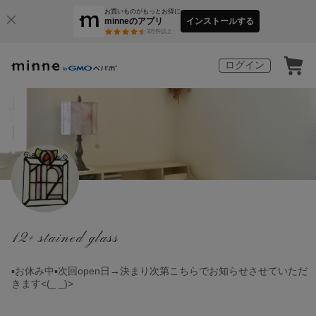
お買いものがもっとお得に
minneのアプリ
インストールする
3
万件以上
ログイン
12+ stained glass
▪️お休み中▪️次回open日→決まり次第こちらでお知らせさせていただ
きます<(_ _)>