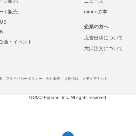
ージ販売
ニュース
ード販売
minneの本
LUS
企業の方へ
AB
広告出稿について
企画・イベント
大口注文について
用
プライバシーポリシー
会社概要
採用情報
メディアキット
©GMO Pepabo, Inc. All rights reserved.