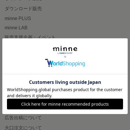
ダウンロード販売
minne PLUS
minne LAB
販売支援企画・イベント
読みもの
minneとものづくりと
minne学習帖
ニュース
minneの本
企業の方へ
広告出稿について
大口注文について