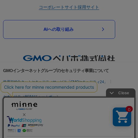
コーポレートサイト
採用サイト
AIへの取り組み
GMOインターネットグループのセキュリティ事業について
世界初総合ネットセキュリティサービス「GMOセキュリティ24」
パスワード漏洩診断
Webサイトリスク診断
セキュリティ相談AIチャットボット
実在証明・盗聴対策
サイバー攻撃対策（GMOサイバーセキュリティ byイエラエ）
サイバー攻撃対策（GMO Flatt Security）
なりすまし対策
セキュリティ事業の軌跡