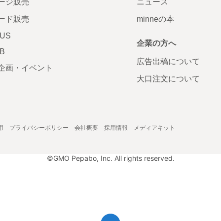
ージ販売
ニュース
ード販売
minneの本
LUS
企業の方へ
AB
広告出稿について
企画・イベント
大口注文について
用
プライバシーポリシー
会社概要
採用情報
メディアキット
©GMO Pepabo, Inc. All rights reserved.