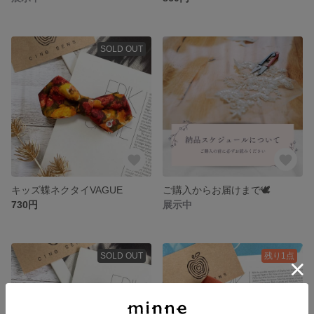
SOLD OUT
キッズ蝶ネクタイVAGUE
ご購入からお届けまで🕊️
730円
展示中
SOLD OUT
残り1点