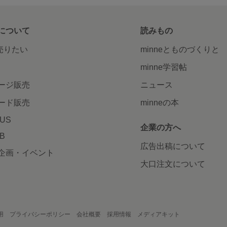
について
読みもの
で売りたい
minneとものづくりと
minne学習帖
ージ販売
ニュース
ード販売
minneの本
LUS
企業の方へ
AB
広告出稿について
企画・イベント
大口注文について
用
プライバシーポリシー
会社概要
採用情報
メディアキット