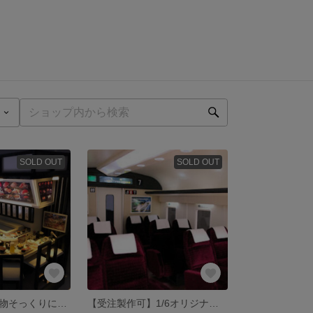
SOLD OUT
SOLD OUT
『回転寿司』本物そっくりに回る！ハンドメイド
【受注製作可】1/6オリジナル新幹線/撮影用