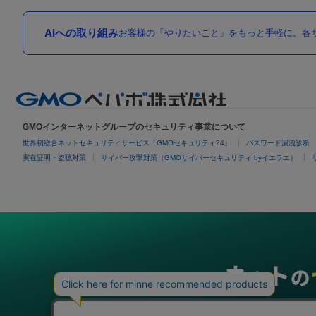
AIへの取り組み
お客様の「やりたいこと」をもっと手軽に。各サ
GMOインターネットグループのセキュリティ事業について
世界初総合ネットセキュリティサービス「GMOセキュリティ24」
パスワード漏洩診断
実在証明・盗聴対策
サイバー攻撃対策（GMOサイバーセキュリティ byイエラエ）