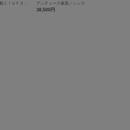
本物そっくりに動く！ＵＦＯキャッチャー（ハンドメイドミニチュア）
アンティーク家具／シンク
38,500円