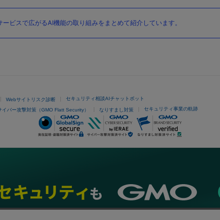
ービスで広がるAI機能の取り組みをまとめて紹介しています。
セキュリティ相談AIチャットボット
Webサイトリスク診断
セキュリティ事業の軌跡
サイバー攻撃対策（GMO Flatt Security）
なりすまし対策