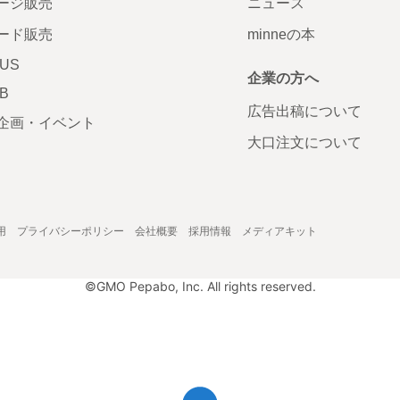
ージ販売
ニュース
ード販売
minneの本
LUS
企業の方へ
AB
広告出稿について
企画・イベント
大口注文について
用
プライバシーポリシー
会社概要
採用情報
メディアキット
©GMO Pepabo, Inc. All rights reserved.