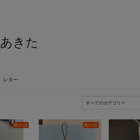
ボあきた
レター
残り1点
残り1点