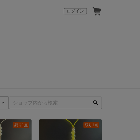
ログイン
残り1点
残り1点