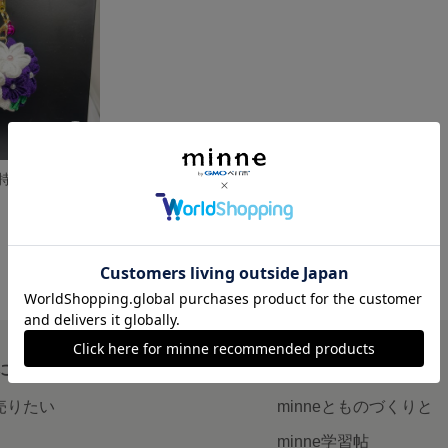
和装に合わせて持ち歩く！一越ちりめん・つまみ細工キーホルダー（パープル×白）
について
読みもの
で売りたい
minneとものづくりと
minne学習帖