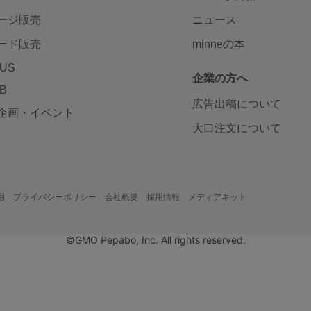
ージ販売
ニュース
ード販売
minneの本
LUS
企業の方へ
AB
広告出稿について
企画・イベント
大口注文について
用
プライバシーポリシー
会社概要
採用情報
メディアキット
©GMO Pepabo, Inc. All rights reserved.