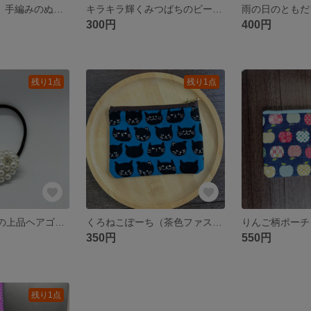
【送料含500円】手編みのぬくもり コットンハンカチ｜毎日に寄り添う一枚
キラキラ輝くみつばちのビーズストラップ
300円
400円
残り1点
残り1点
✨ハートビーズの上品ヘアゴム✨（ホワイト）
くろねこぽーち（茶色ファスナー）
りんご柄ポーチ
350円
550円
残り1点