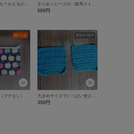
雨の日のともだち＊かえるのビーズストラップ
きらめくビーズの〈駿馬ストラップ〉—2026年・午年のお守りに
500円
残り1点
SOLD OUT
（マチなし）
大きめサイズでいっぱい使える！／エコたわし４枚セット
350円