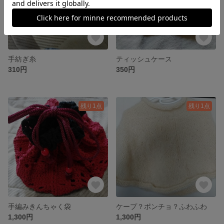
手紡ぎ糸
ティッシュケース
310円
350円
残り1点
残り1点
手編みきんちゃく袋
ケープ？ポンチョ？ふわふわ
1,300円
1,300円