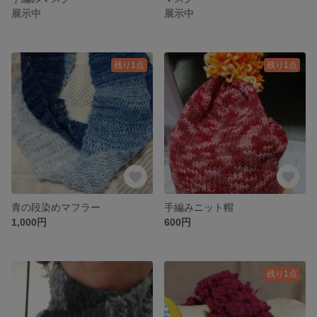
展示中
展示中
残り1点
残り1点
青の段染めマフラー
手編みニット帽
1,000円
600円
残り1点