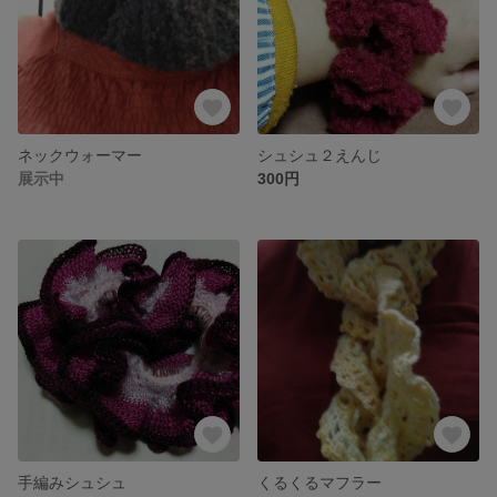
ネックウォーマー
シュシュ２えんじ
展示中
300円
手編みシュシュ
くるくるマフラー