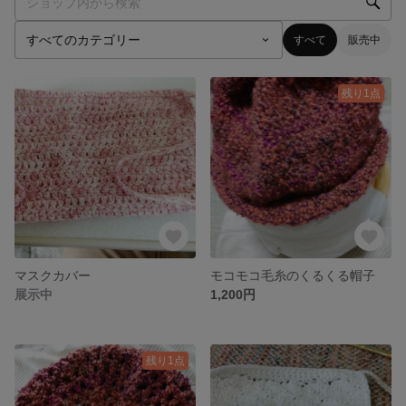
すべて
販売中
残り1点
マスクカバー
モコモコ毛糸のくるくる帽子
展示中
1,200円
残り1点