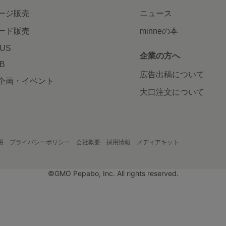
ージ販売
ニュース
ード販売
minneの本
LUS
企業の方へ
AB
広告出稿について
企画・イベント
大口注文について
用
プライバシーポリシー
会社概要
採用情報
メディアキット
©GMO Pepabo, Inc. All rights reserved.