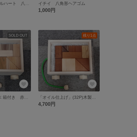
サクラ＆パープルハート 八角形ヘアゴム
イチイ 八角形ヘアゴム
1,000円
SOLD OUT
残り1点
(32P)木製積み木 箱付き 赤ちゃん おもちゃ 誕生日 プレゼント クリスマスプレゼント 子供
「オイル仕上げ」(32P)木製積み木 箱付き クリスマスプレゼント オモチャ 知育 子供 女の子 男の子
4,700円