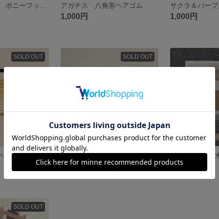
うすいろリボン ポニーフック サクラ＆ヒノキ
アガチス 八角形ヘアゴム
1,000円
1,000円
SOLD OUT
SOLD OUT
ヘアゴム
2色の木製ヘアゴム ヒノキ＆ウォールナット
1,000円
4,500円
SOLD OUT