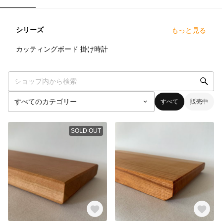
シリーズ
もっと見る
11
点
5
点
カッティングボード
掛け時計
すべて
販売中
SOLD OUT