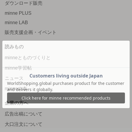
ダウンロード販売
minne PLUS
minne LAB
販売支援企画・イベント
読みもの
minneとものづくりと
minne学習帖
ニュース
minneの本
企業の方へ
広告出稿について
大口注文について