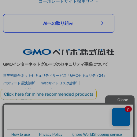
コーポレートサイト
採用サイト
AIへの取り組み
GMOインターネットグループのセキュリティ事業について
世界初総合ネットセキュリティサービス「GMOセキュリティ24」
パスワード漏洩診断
Webサイトリスク診断
セキュリティ相談AIチャットボット
実在証明・盗聴対策
サイバー攻撃対策（GMOサイバーセキュリティ byイエラエ）
サイバー攻撃対策（GMO Flatt Security）
なりすまし対策
セキュリティ事業の軌跡