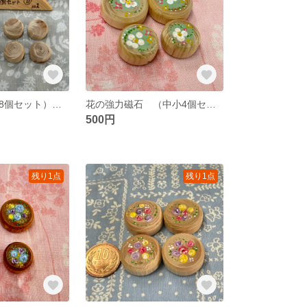
ひのき磁石（小8個セット）☆１番人気・磁石が少し大きくなりました！
花の強力磁石 （中小4個セット）①
500円
残り1点
残り1点