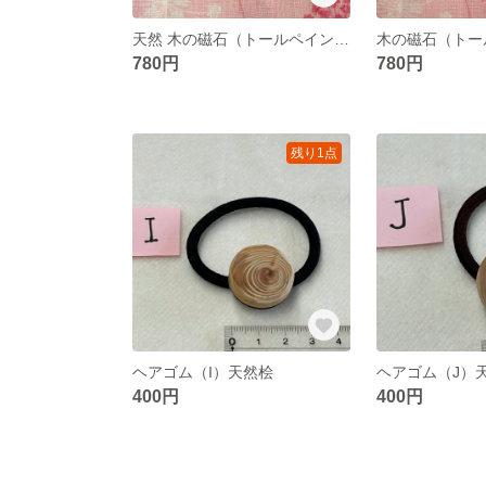
天然 木の磁石（トールペイント花） ①
780円
780円
残り1点
ヘアゴム（I）天然桧
ヘアゴム（J
400円
400円