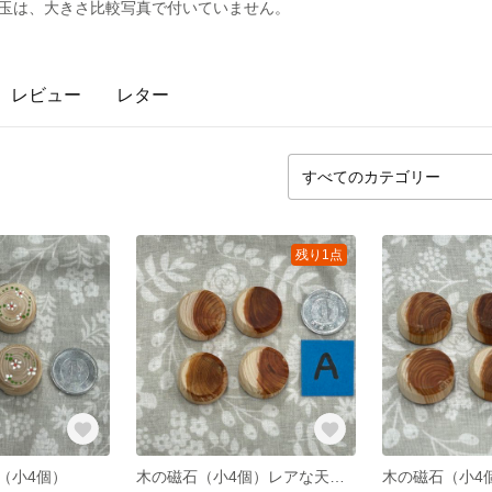
0円玉は、大きさ比較写真で付いていません。
レビュー
レター
残り1点
（小4個）
木の磁石（小4個）レアな天然ツートンA