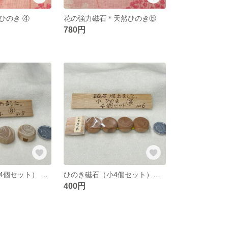
ひのき ④
花の強力磁石＊天然ひのき⑤
780円
ひのき磁石（小4個セット） ☆ 磁石を埋めました！
ひのき磁石（小4個セット）茶色 ☆ 磁石を埋めました！
400円