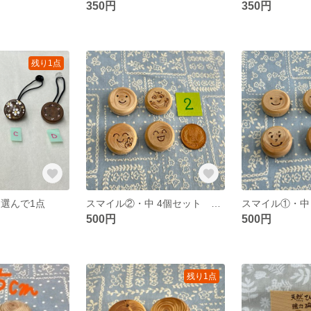
350円
350円
残り1点
 選んで1点
スマイル②・中 4個セット 木の強力磁石
500円
500円
残り1点