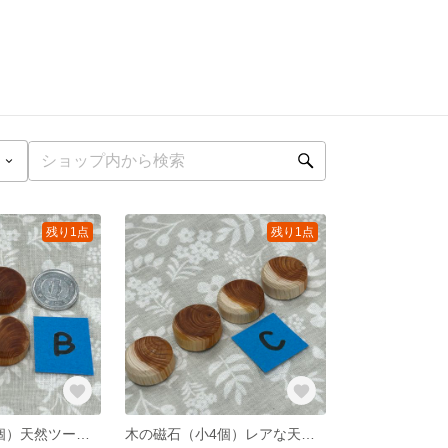
残り1点
残り1点
木の磁石（小4個）天然ツートンB
木の磁石（小4個）レアな天然ツートンC