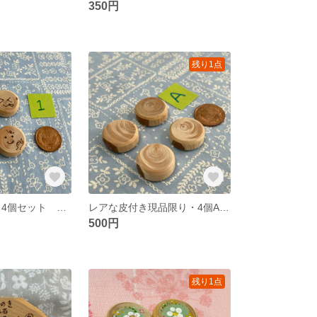
350円
残り1点
スマイル①・中 4個セット 木の強力磁石
レアな皮付き現品限り・4個Aセット☆木の強力磁石
500円
残り1点