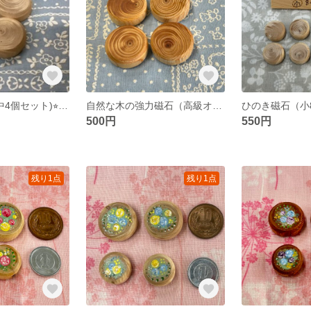
木の強力磁石`(中4個セット)⭐︎1番おすすめ！
自然な木の強力磁石（高級オイル仕上）・中4個セット
500円
550円
残り1点
残り1点