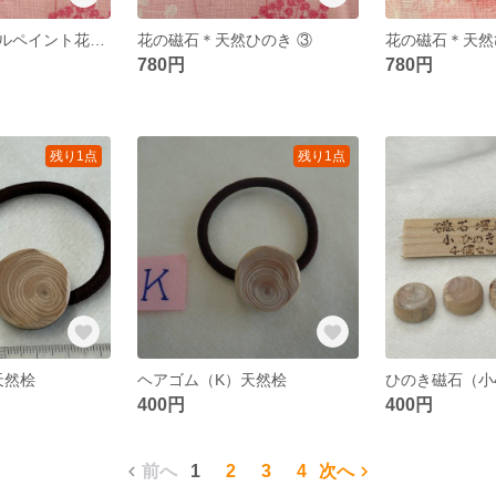
木の磁石（トールペイント花）＊天然ひのき ②
花の磁石＊天然ひのき ③
花の磁石＊天然
780円
780円
残り1点
残り1点
）天然桧
ヘアゴム（K）天然桧
400円
400円
前へ
1
2
3
4
次へ