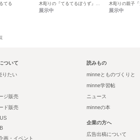
るてる
木彫りの『てるてるぼうず』たち
木彫りの親子『
展示中
展示中
覧
について
読みもの
で売りたい
minneとものづくりと
minne学習帖
ージ販売
ニュース
ード販売
minneの本
LUS
企業の方へ
AB
広告出稿について
企画・イベント