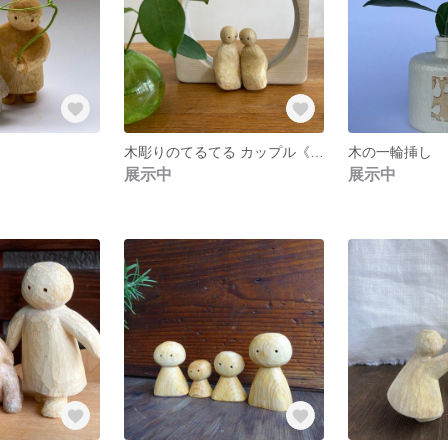
木彫りのてるてる カップル《受注作品》
木の一輪挿し
展示中
展示中