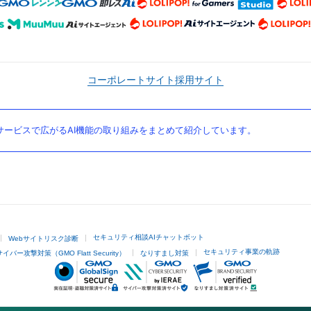
コーポレートサイト
採用サイト
ービスで広がるAI機能の取り組みをまとめて紹介しています。
セキュリティ相談AIチャットボット
Webサイトリスク診断
セキュリティ事業の軌跡
サイバー攻撃対策（GMO Flatt Security）
なりすまし対策