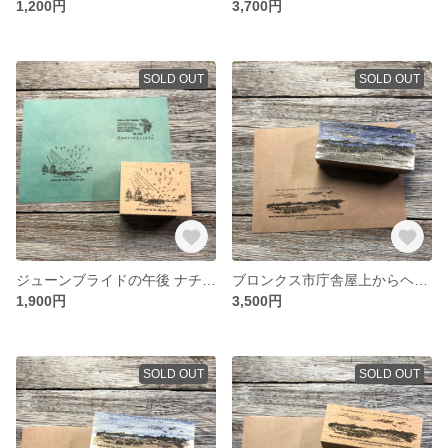
1,200円
3,700円
SOLD OUT
SOLD OUT
ジューンブライドの午後 ナチュラルver. - Après-midi de la Mariée en Juin Natural ver. - [ラバースタンプ]
ブロンクス市庁舎屋上からヘルゲート橋を望む ペイントver. [witching hour] - View of Hell Gate Bridge from the rooftop of Bronx
1,900円
3,500円
SOLD OUT
SOLD OUT