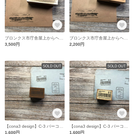
ブロンクス市庁舎屋上からヘルゲート橋を望む ペイントver. [early night] - View of Hell Gate Bridge from the rooftop of Bronx Hu
ブロンクス市庁舎屋上からヘルゲート橋を望む ナチュラルver. - View of Hell Gate Bridge from the rooftop of Bronx Human Resources
3,500円
2,200円
SOLD OUT
SOLD OUT
【cona3 design】C-3 バーコード ペイントver. [ｾﾋﾟｱ] - C-3 barcode Paint ver. - [ラバースタンプ]
【cona3 design】C-3 バーコード ペイントver. [ｸﾞﾚｰｼﾞｭ] - C-3 barcode Paint ver. - [ラバースタンプ]
1,600円
1,600円