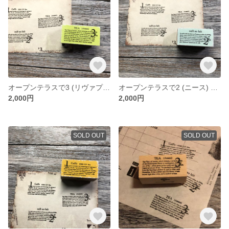
オープンテラスで3 (リヴァプール) ペイントver. -pop- [ﾋﾟｽﾀﾁｵ] - TEA assam(Liverpool) Paint ver. - [ラバースタンプ]
オープンテラスで2 (ニース) ペイントver. -pop- [ﾐﾝﾄｸﾞﾘｰﾝ] - café au lait(Nice) Paint ver. - [ラバースタンプ]
2,000円
2,000円
SOLD OUT
SOLD OUT