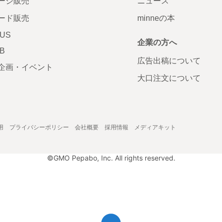
ージ販売
ニュース
ード販売
minneの本
LUS
企業の方へ
AB
広告出稿について
企画・イベント
大口注文について
用
プライバシーポリシー
会社概要
採用情報
メディアキット
©GMO Pepabo, Inc. All rights reserved.