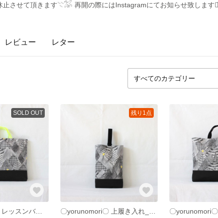
せて頂きます𓇢𓅮 再開の際にはInstagramにてお知らせ致します∨̈ 
レビュー
レター
SOLD OUT
残り1点
〇yorunomori〇 レッスンバッグ_ネオンイエロー
〇yorunomori〇 上履き入れ_ブラック