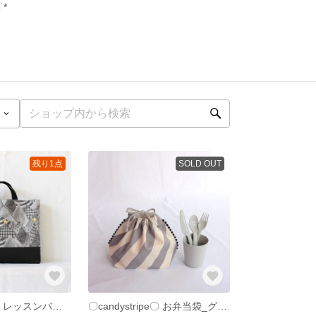
*
残り1点
SOLD OUT
〇yorunomori〇 レッスンバッグ_ブラック
〇candystripe〇 お弁当袋_グレー