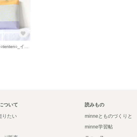
レッスンバッグ ○tenten○_イエローパープル
について
読みもの
で売りたい
minneとものづくりと
minne学習帖