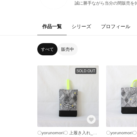
誠に勝手ながら当分の間販売を休止さ
作品一覧
シリーズ
プロフィール
すべて
販売中
SOLD OUT
〇yorunomori〇 上履き入れ_ネオンイエロー