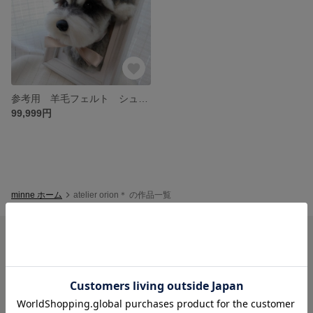
参考用 羊毛フェルト シュナウザー
99,999円
minne ホーム
atelier orion＊ の作品一覧
minneを知る
minneについて
minneで買いたい