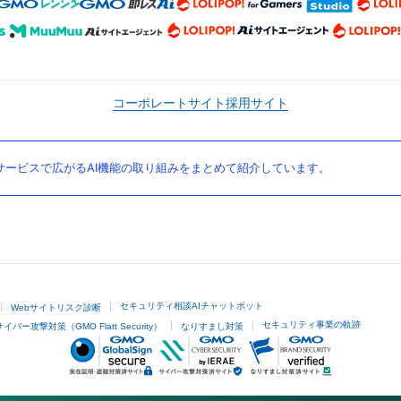
コーポレートサイト
採用サイト
ービスで広がるAI機能の取り組みをまとめて紹介しています。
セキュリティ相談AIチャットボット
Webサイトリスク診断
セキュリティ事業の軌跡
サイバー攻撃対策（GMO Flatt Security）
なりすまし対策