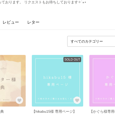
ております。 リクエストもお待ちしております✧˙⁎⋆
レビュー
レター
SOLD OUT
特典
【hikabu15様 専用ページ】
【かぐら様専用