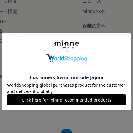
ージ販売
ニュース
ード販売
minneの本
LUS
企業の方へ
AB
広告出稿について
企画・イベント
大口注文について
用
プライバシーポリシー
会社概要
採用情報
メディアキット
©GMO Pepabo, Inc. All rights reserved.