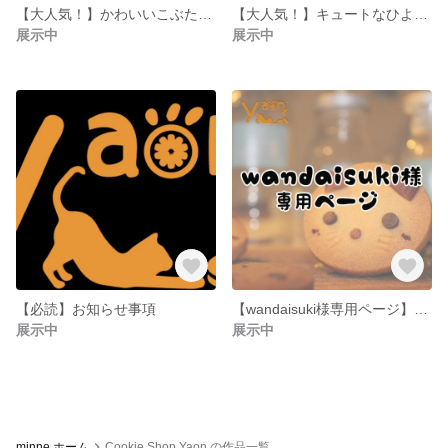
【大人気！】かわいいこぶたクッキー【5枚】
【大人気！】キュートなひよこクッキー【5枚】
展示中
展示中
【必読】お知らせ事項
【wandaisuki様専用ページ】専用クッキー10セット
展示中
展示中
minne ホーム
Cookie Shop Yaon の作品一覧