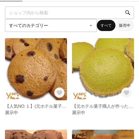
すべて
販売中
【人気NO.１】(元ホテル菓子職人が作った)コーヒークッキー【5枚】
【元ホテル菓子職人が作った】星野村八女茶クッキー【5枚】
展示中
展示中