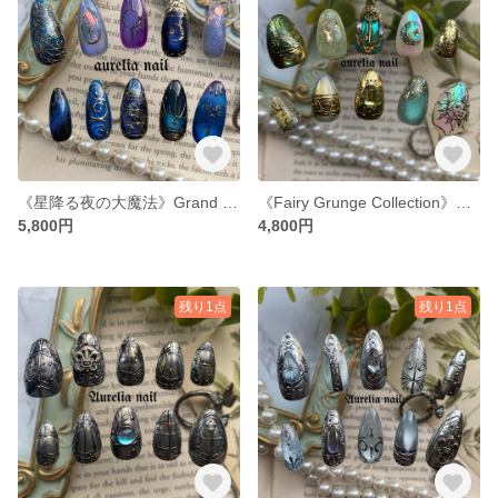
《星降る夜の大魔法》Grand Starlit Spell Nail 星空ネイル
《Fairy Grunge Collection》フェアリーグランジコレクション
5,800円
4,800円
残り1点
残り1点