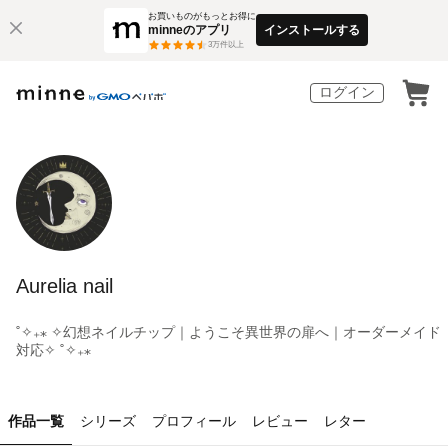
お買いものがもっとお得に
minneのアプリ
インストールする
3
万件以上
ログイン
Aurelia nail
˚✧₊⁎ ✧幻想ネイルチップ｜ようこそ異世界の扉へ｜オーダーメイド
対応✧ ˚✧₊⁎
作品一覧
シリーズ
プロフィール
レビュー
レター