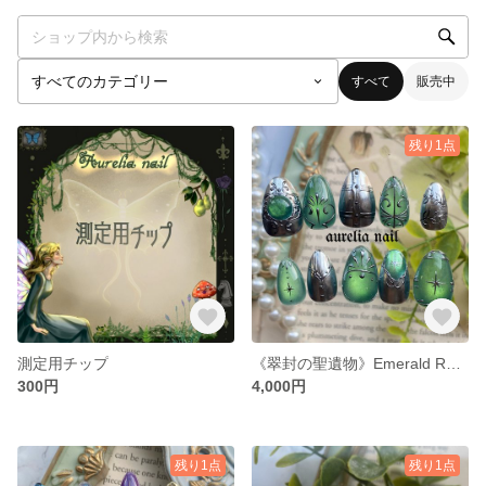
すべて
販売中
残り1点
測定用チップ
《翠封の聖遺物》Emerald Relic Nail
300円
4,000円
残り1点
残り1点