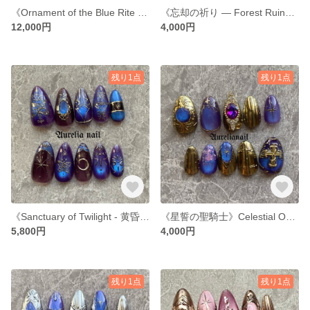
《Ornament of the Blue Rite – 蒼の儀式装身具 –》
《忘却の祈り ― Forest Ruins Chapel 》
12,000円
4,000円
残り1点
残り1点
《Sanctuary of Twilight - 黄昏の聖域 -》
《星誓の聖騎士》Celestial Oath Nail オーダーデザイン
5,800円
4,000円
残り1点
残り1点