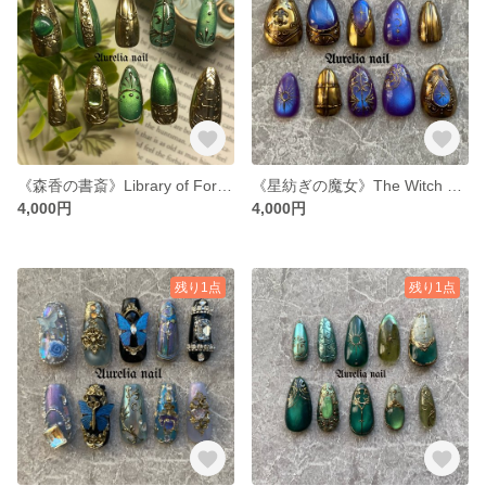
《森香の書斎》Library of Forest Herbs 薬草学者の伯爵子息 ― ルシアン ―
《星紡ぎの魔女》The Witch Who Weaves Stars
4,000円
4,000円
残り1点
残り1点