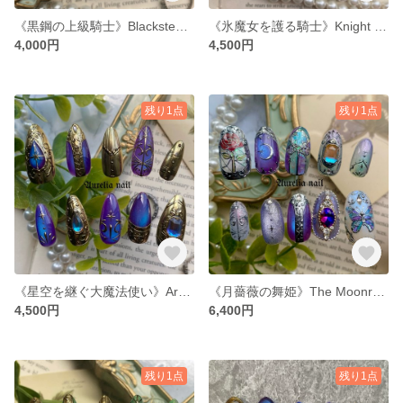
《黒鋼の上級騎士》Blacksteel High Knight
《氷魔女を護る騎士》Knight of the Frost Witch
4,000円
4,500円
残り1点
残り1点
《星空を継ぐ大魔法使い》Archmage of the Starlit Legacy
《月薔薇の舞姫》The Moonrose Waltz 月薔薇のワルツ ステンドグラス
4,500円
6,400円
残り1点
残り1点