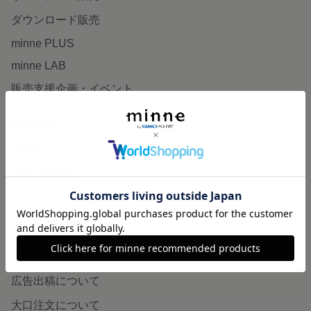
ダウンロード販売
minne PLUS
minne LAB
販売支援企画・イベント
読みもの
minneとものづくりと
minne学習帖
ニュース
minneの本
企業の方へ
広告出稿について
大口注文について