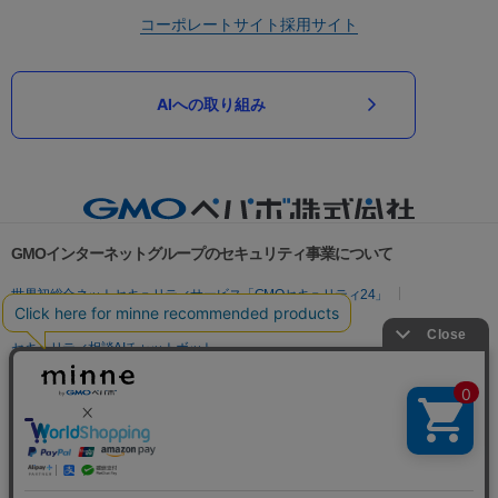
コーポレートサイト
採用サイト
AIへの取り組み
GMOインターネットグループのセキュリティ事業について
世界初総合ネットセキュリティサービス「GMOセキュリティ24」
パスワード漏洩診断
Webサイトリスク診断
セキュリティ相談AIチャットボット
実在証明・盗聴対策
サイバー攻撃対策（GMOサイバーセキュリティ byイエラエ）
サイバー攻撃対策（GMO Flatt Security）
なりすまし対策
セキュリティ事業の軌跡