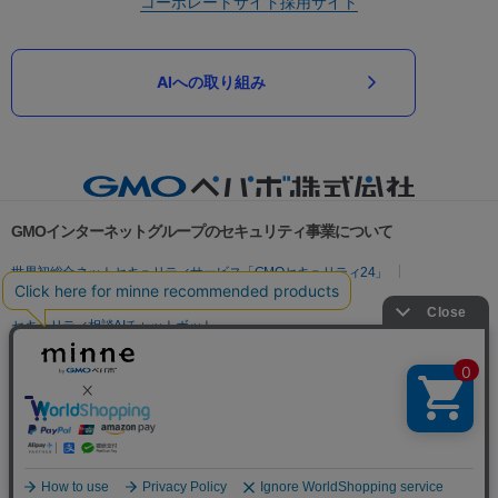
コーポレートサイト
採用サイト
AIへの取り組み
GMOインターネットグループのセキュリティ事業について
世界初総合ネットセキュリティサービス「GMOセキュリティ24」
パスワード漏洩診断
Webサイトリスク診断
セキュリティ相談AIチャットボット
実在証明・盗聴対策
サイバー攻撃対策（GMOサイバーセキュリティ byイエラエ）
サイバー攻撃対策（GMO Flatt Security）
なりすまし対策
セキュリティ事業の軌跡