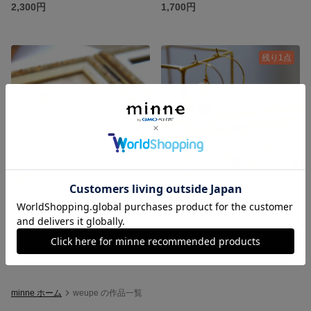
2,300円
1,700円
残り1点
mermaid drop -シェルとガラスと海のしずく-＊アレルギー対応、イヤリング・樹脂パーツに変更できます
SANKAKU feather -三角のシンプルフープピアス-
1,000円
1,000円
minne ホーム
weupe の作品一覧