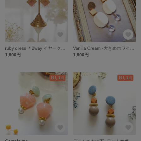
ruby dress ＊2way イヤークリップ
Vanilla Cream -大きめホワイトビーズのピアス-
1,800円
1,800円
残り1点
残り1点
Cantaloupe
デニムの木の実 -デニムカボションのごろっとイヤークリップ- ＊アレルギー対応、サージカルステンレス