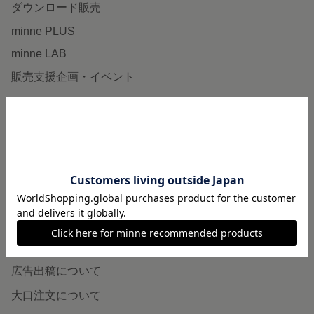
ダウンロード販売
minne PLUS
minne LAB
販売支援企画・イベント
読みもの
minneとものづくりと
minne学習帖
ニュース
minneの本
企業の方へ
広告出稿について
大口注文について