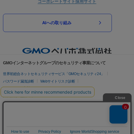
コーポレートサイト
採用サイト
AIへの取り組み
GMOインターネットグループのセキュリティ事業について
世界初総合ネットセキュリティサービス「GMOセキュリティ24」
パスワード漏洩診断
Webサイトリスク診断
セキュリティ相談AIチャットボット
実在証明・盗聴対策
サイバー攻撃対策（GMOサイバーセキュリティ byイエラエ）
サイバー攻撃対策（GMO Flatt Security）
なりすまし対策
セキュリティ事業の軌跡