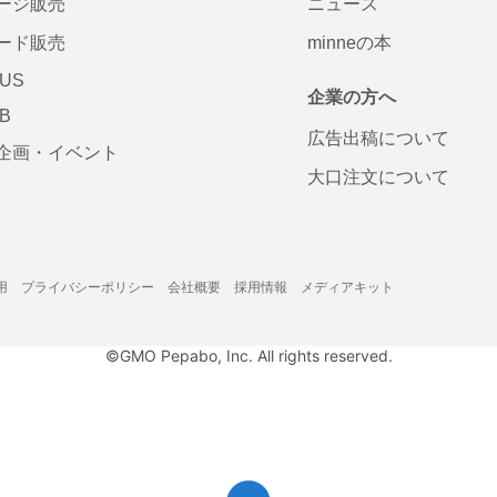
ージ販売
ニュース
ード販売
minneの本
LUS
企業の方へ
AB
広告出稿について
企画・イベント
大口注文について
用
プライバシーポリシー
会社概要
採用情報
メディアキット
©GMO Pepabo, Inc. All rights reserved.