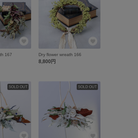
th 167
Dry flower wreath 166
8,800円
SOLD OUT
SOLD OUT