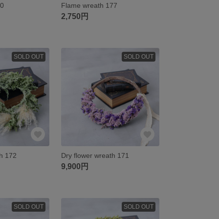
80
Flame wreath 177
2,750円
SOLD OUT
SOLD OUT
th 172
Dry flower wreath 171
9,900円
SOLD OUT
SOLD OUT