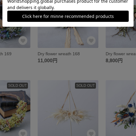
th 169
Dry flower wreath 168
Dry flower wrea
11,000円
8,800円
SOLD OUT
SOLD OUT