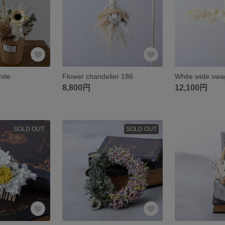
hite
Flower chandelier 186
White wide swa
8,800円
12,100円
SOLD OUT
SOLD OUT