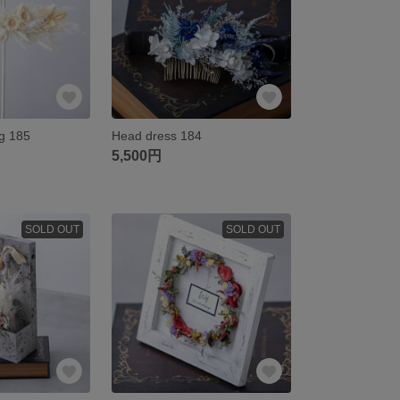
g 185
Head dress 184
5,500円
SOLD OUT
SOLD OUT