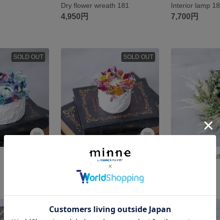
Dry flower wreath 181
Interior lamp 1
4,950円
7,700円
SOLD OUT
SOLD OUT
Clay cake 174
Dry flowe wrea
4,400円
8,800円
SOLD OUT
SOLD OUT