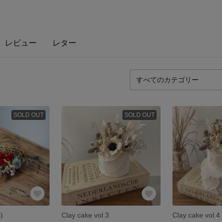
レビュー
レター
SOLD OUT
SOLD OUT
)
Clay cake vol.3
Clay cake vol.4