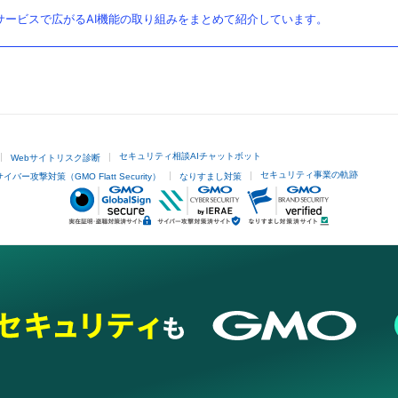
ービスで広がるAI機能の取り組みをまとめて紹介しています。
セキュリティ相談AIチャットボット
Webサイトリスク診断
セキュリティ事業の軌跡
サイバー攻撃対策（GMO Flatt Security）
なりすまし対策