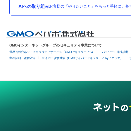
AIへの取り組み
お客様の「やりたいこと」をもっと手軽に。各サ
GMOインターネットグループのセキュリティ事業について
世界初総合ネットセキュリティサービス「GMOセキュリティ24」
パスワード漏洩診断
実在証明・盗聴対策
サイバー攻撃対策（GMOサイバーセキュリティ byイエラエ）