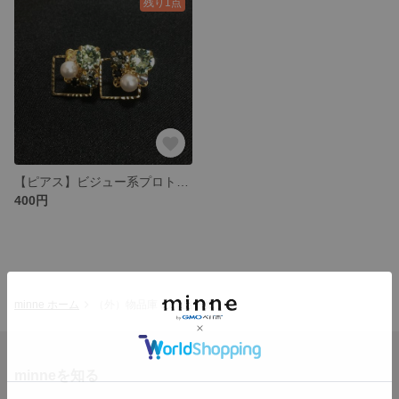
残り1点
【ピアス】ビジュー系プロト（ライトグリーン系四角形）
400円
minne ホーム
（外）物品庫 の作品一覧
minneを知る