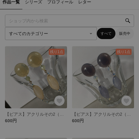
作品一覧
シリーズ
プロフィール
レター
すべて
販売中
残り1点
残り1点
【ピアス】アクリルその2（黄）
【ピアス】アクリルその2（紫）
600円
600円