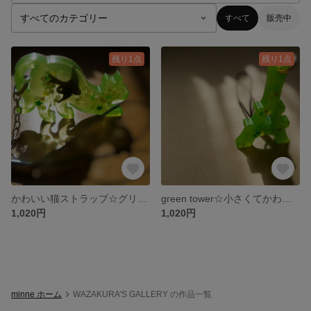
すべて
販売中
残り1点
残り1点
かわいい猫ストラップ☆グリーン！
green tower☆小さくてかわいいストラップ☆
1,020円
1,020円
minne ホーム
WAZAKURA'S GALLERY の作品一覧