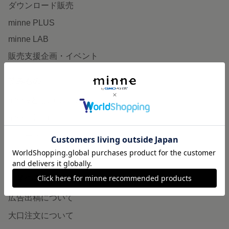
ダウンロード販売
minne PLUS
minne LAB
販売支援企画・イベント
読みもの
minneとものづくりと
minne学習帖
ニュース
minneの本
企業の方へ
広告出稿について
大口注文について