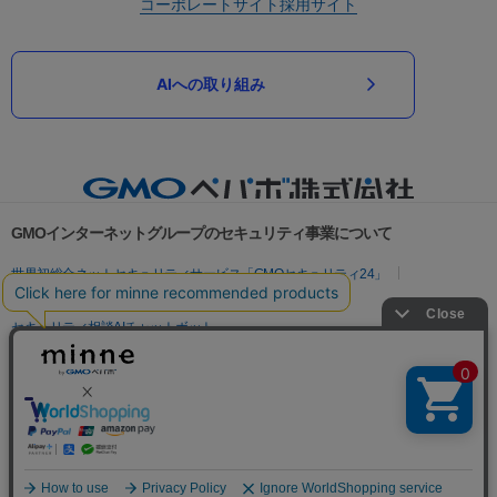
コーポレートサイト
採用サイト
AIへの取り組み
GMOインターネットグループのセキュリティ事業について
世界初総合ネットセキュリティサービス「GMOセキュリティ24」
パスワード漏洩診断
Webサイトリスク診断
セキュリティ相談AIチャットボット
実在証明・盗聴対策
サイバー攻撃対策（GMOサイバーセキュリティ byイエラエ）
サイバー攻撃対策（GMO Flatt Security）
なりすまし対策
セキュリティ事業の軌跡