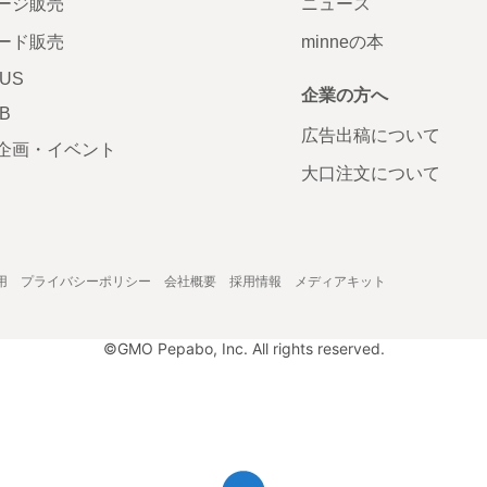
ージ販売
ニュース
ード販売
minneの本
LUS
企業の方へ
AB
広告出稿について
企画・イベント
大口注文について
用
プライバシーポリシー
会社概要
採用情報
メディアキット
©GMO Pepabo, Inc. All rights reserved.