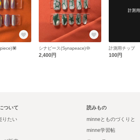
iece)💟
シナピース(Synapeace)🦠
計測用チップ
2,400円
100円
について
読みもの
で売りたい
minneとものづくりと
minne学習帖