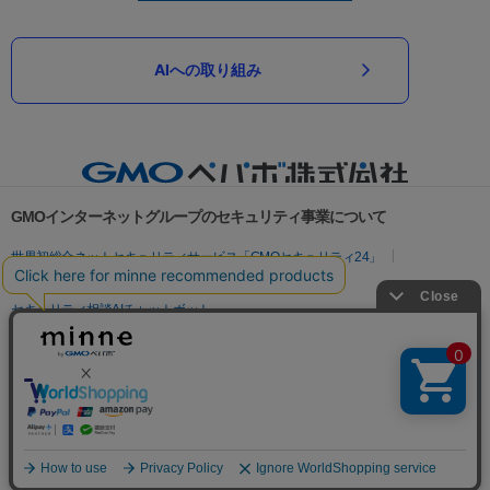
AIへの取り組み
GMOインターネットグループのセキュリティ事業について
世界初総合ネットセキュリティサービス「GMOセキュリティ24」
パスワード漏洩診断
Webサイトリスク診断
セキュリティ相談AIチャットボット
実在証明・盗聴対策
サイバー攻撃対策（GMOサイバーセキュリティ byイエラエ）
サイバー攻撃対策（GMO Flatt Security）
なりすまし対策
セキュリティ事業の軌跡