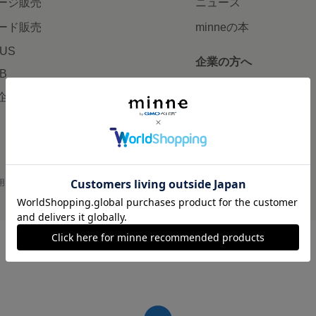
ージ販売
ニュース
ード販売
minneの本
LUS
企業の方へ
AB
広告出稿について
企画・イベント
大口注文について
用
プライバシーポリシー
会社概要
採用情報
メディアキット
©GMO Pepabo, Inc. All rights reserved.