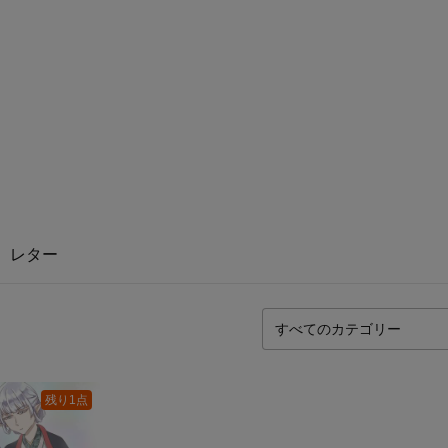
レター
残り1点