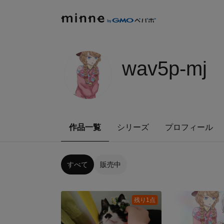
wav5p-mj
作品一覧
シリーズ
プロフィール
すべて
販売中
残り1点