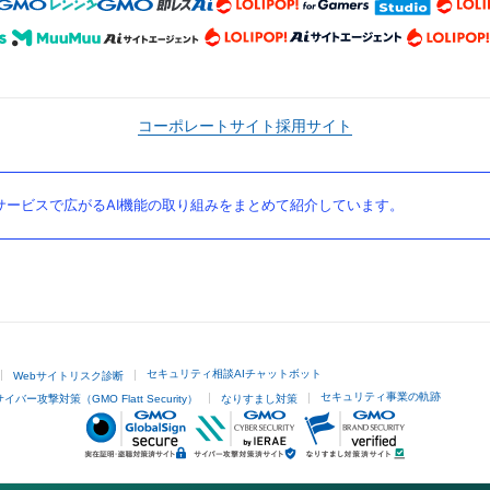
コーポレートサイト
採用サイト
ービスで広がるAI機能の取り組みをまとめて紹介しています。
セキュリティ相談AIチャットボット
Webサイトリスク診断
セキュリティ事業の軌跡
サイバー攻撃対策（GMO Flatt Security）
なりすまし対策