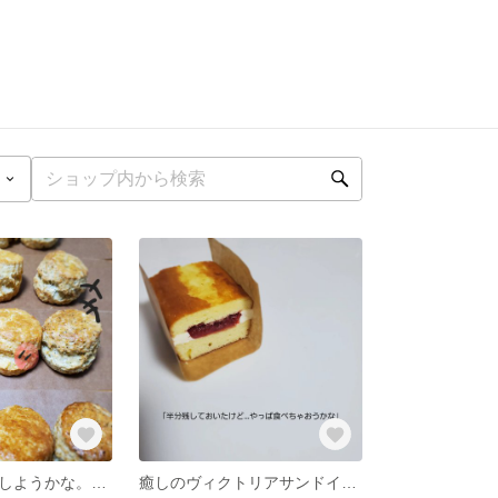
「今日はどれにしようかな。」届いたらそのまま冷凍ストックしておけばいいスコーン色々♪ 一袋５個入り
癒しのヴィクトリアサンドイッチケーキ いちごとベリーミックス