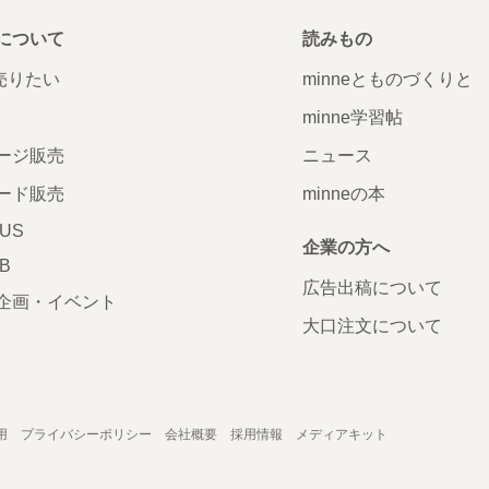
について
読みもの
で売りたい
minneとものづくりと
minne学習帖
ージ販売
ニュース
ード販売
minneの本
LUS
企業の方へ
AB
広告出稿について
企画・イベント
大口注文について
用
プライバシーポリシー
会社概要
採用情報
メディアキット