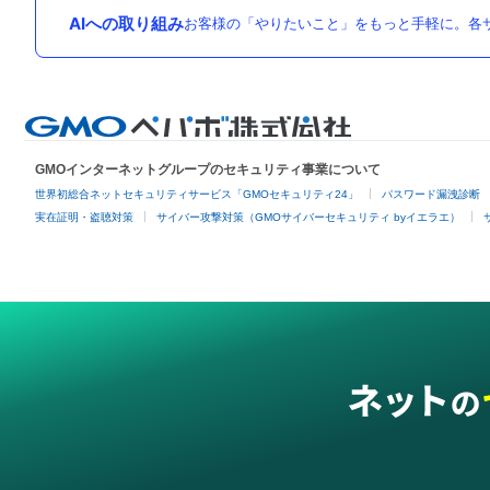
AIへの取り組み
お客様の「やりたいこと」をもっと手軽に。各サ
GMOインターネットグループのセキュリティ事業について
世界初総合ネットセキュリティサービス「GMOセキュリティ24」
パスワード漏洩診断
実在証明・盗聴対策
サイバー攻撃対策（GMOサイバーセキュリティ byイエラエ）