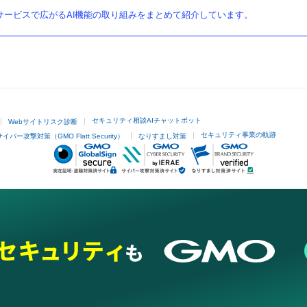
ービスで広がるAI機能の取り組みをまとめて紹介しています。
セキュリティ相談AIチャットボット
Webサイトリスク診断
セキュリティ事業の軌跡
サイバー攻撃対策（GMO Flatt Security）
なりすまし対策