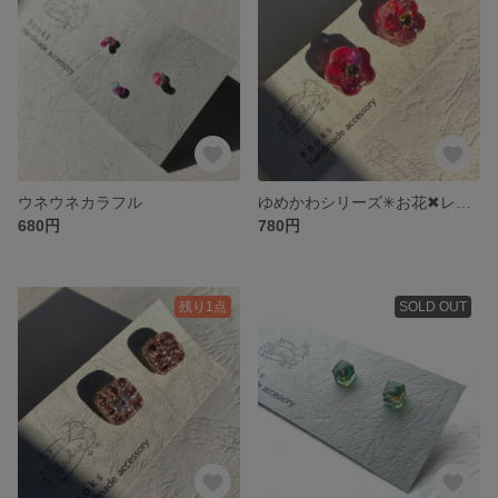
ウネウネカラフル
ゆめかわシリーズ✳︎お花✖︎レッド
680円
780円
残り1点
SOLD OUT