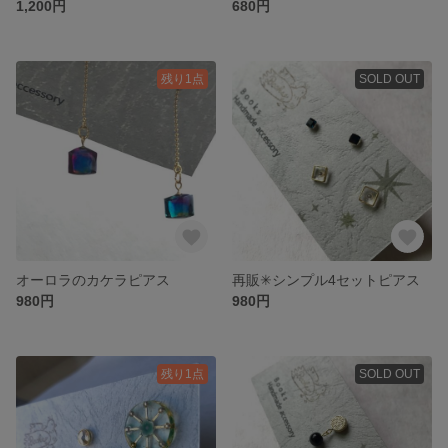
1,200円
680円
残り1点
SOLD OUT
オーロラのカケラピアス
再販✳︎シンプル4セットピアス
980円
980円
残り1点
SOLD OUT