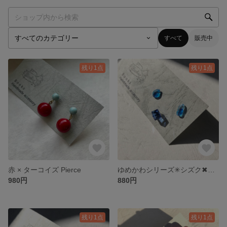
すべて
販売中
残り1点
残り1点
赤 × ターコイズ Pierce
ゆめかわシリーズ✳︎シズク✖︎キューブ
980円
880円
残り1点
残り1点