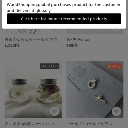
再販①ゆらゆらパール ピアス
黒×黒 Pierce
1,180円
980円
SOLD OUT
残り1点
タンポポ×薔薇 ハーバリウム2個セット
ゴールド×ゴールドピアス