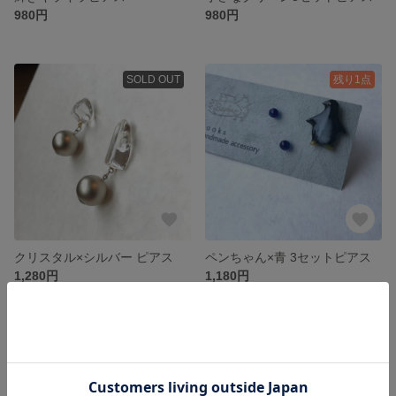
980円
980円
SOLD OUT
残り1点
クリスタル×シルバー ピアス
ペンちゃん×青 3セットピアス
1,280円
1,180円
残り1点
SOLD OUT