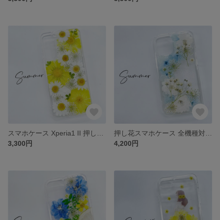
スマホケース Xperia1 II 押し花 ケース iphone7 iphone8 iPhone12Pro iPhoneSE2 iPhone11Pro iPhone12 Xperia5 II
押し花スマホケース 全機種対応 iPhone15 iPhone15plus iPhone15pro iPhone15promax iPhone14 iPhone14plus iPhone14pro
3,300円
4,200円