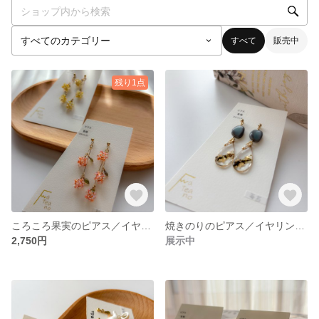
すべて
販売中
残り1点
ころころ果実のピアス／イヤリング 本物の緑茶を使用 緑茶アクセサリー 春 春色
焼きのりのピアス／イヤリング 和 日本 シック
2,750円
展示中