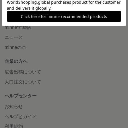
読みもの
minneとものづくりと
minne学習帖
ニュース
minneの本
企業の方へ
広告出稿について
大口注文について
ヘルプセンター
お知らせ
ヘルプとガイド
利用規約