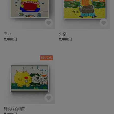
重い
失恋
2,000円
2,000円
残り1点
野良猫合唱団