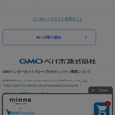
コーポレートサイト
採用サイト
AIへの取り組み
GMOインターネットグループのセキュリティ事業について
世界初総合ネットセキュリティサービス「GMOセキュリティ24」
パスワード漏洩診断
Webサイトリスク診断
セキュリティ相談AIチャットボット
実在証明・盗聴対策
サイバー攻撃対策（GMOサイバーセキュリティ byイエラエ）
サイバー攻撃対策（GMO Flatt Security）
なりすまし対策