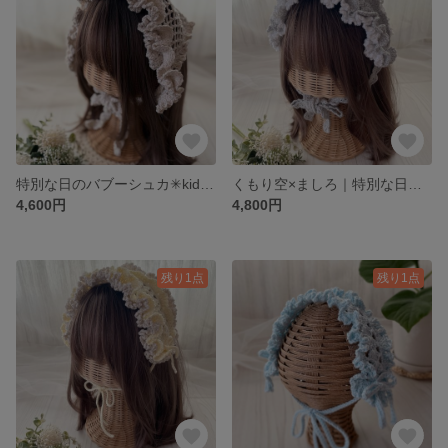
特別な日のバブーシュカ✳︎kids✳︎｜３つのめぐる色
くもり空×ましろ｜特別な日のヘッドドレス✳︎kids✳︎
4,600円
4,800円
残り1点
残り1点