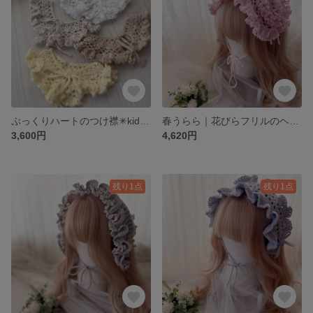
ぷっくりハートのつけ襟✳︎kids✳︎｜4つのめぐる色
春うらら｜花びらフリルのヘッドドレス
3,600円
4,620円
残り1点
残り1点