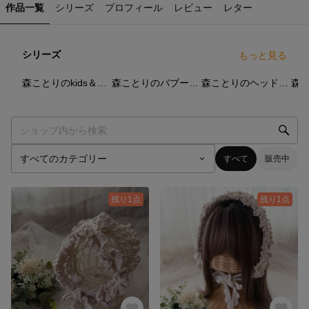
作品一覧
シリーズ
プロフィール
レビュー
レター
シリーズ
もっと見る
11
点
8
点
36
点
森ことりのkids＆baby🪡
森ことりのバブーシュカ 🪡
森ことりのヘッドドレス🪡
すべて
販売中
残り1点
残り1点