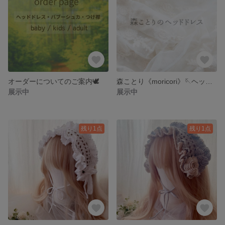
オーダーについてのご案内🕊️
森ことり《moricori》🪡ヘッドドレス
展示中
展示中
残り1点
残り1点