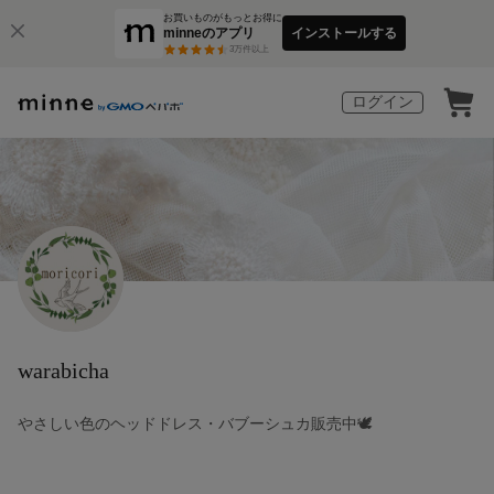
お買いものがもっとお得に
minneのアプリ
インストールする
3
万件以上
ログイン
warabicha
やさしい色のヘッドドレス・バブーシュカ販売中🕊️