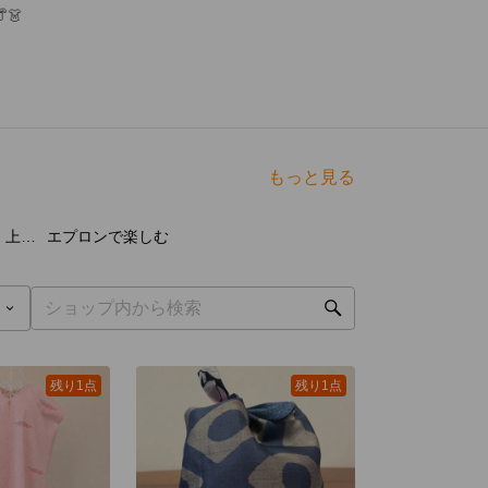
👗
もっと見る
点
5
点
すごく楽な部屋着 上下セット
エプロンで楽しむ
残り1点
残り1点