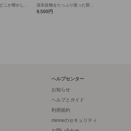
浴衣リメイク どこか懐かしい色柄のリバーシブルポーチ
浴衣反物をたっぷり使った部屋着 上2枚下1枚セット
9,500円
ヘルプセンター
お知らせ
ヘルプとガイド
利用規約
minneのセキュリティ
お問い合わせ