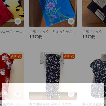
浴衣リバーシブルコースター 5枚セット その２
浴衣リメイク ちょっとそこまで♪♪手提げバック
1,770円
1,770円
残り1点
残り1点
心地よさ溢れる赤色のリラックス部屋着 Ｖネックワンピース
和の息吹を纏う綿100％のコンフォートパンツ