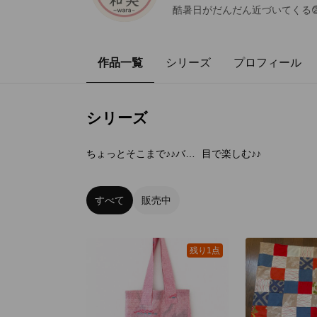
酷暑日がだんだん近づいてくる
作品一覧
シリーズ
プロフィール
シリーズ
5
点
8
点
ちょっとそこまで♪♪バック
目で楽しむ♪♪
すべて
販売中
残り1点