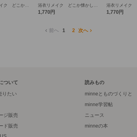
浴衣反物とリメイク どこか懐かしい色柄のリバーシブルポーチ
浴衣リメイク どこか懐かしい色柄のリバーシブルポーチ
1,770円
1,770円
前へ
1
2
次へ
について
読みもの
で売りたい
minneとものづくりと
minne学習帖
ージ販売
ニュース
ード販売
minneの本
LUS