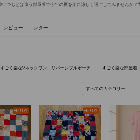
いつもとは違う部屋着で今年の夏を楽に涼しく過ごしてみませんか？👘
レビュー
レター
13
点
8
点
4
すごく楽なVネックワンピース
リバーシブルポーチ
残り1点
残り1点