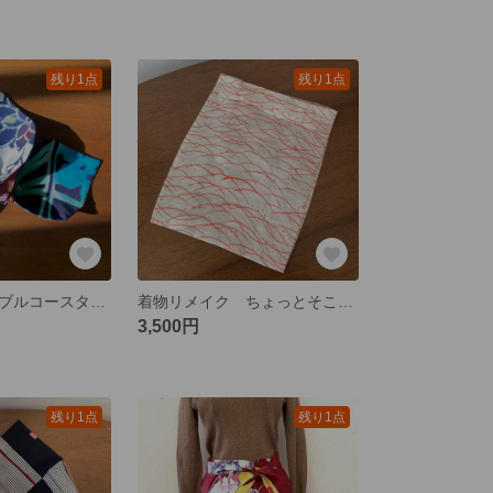
残り1点
残り1点
浴衣 リバーシブルコースター リーフ ３枚セット その１
着物リメイク ちょっとそこまで♪♪サブバック
3,500円
残り1点
残り1点