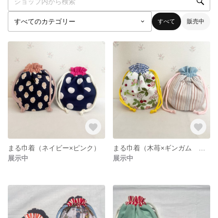
すべて
販売中
まる巾着（ネイビー×ピンク）
まる巾着（木苺×ギンガム ストライプ×無地）
展示中
展示中