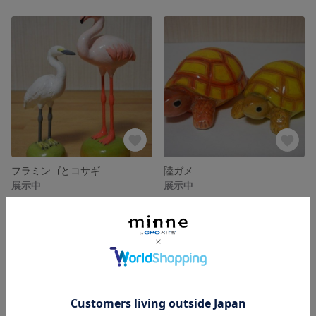
フラミンゴとコサギ
陸ガメ
展示中
展示中
残り1点