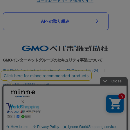
コーポレートサイト
採用サイト
AIへの取り組み
GMOインターネットグループのセキュリティ事業について
世界初総合ネットセキュリティサービス「GMOセキュリティ24」
パスワード漏洩診断
Webサイトリスク診断
セキュリティ相談AIチャットボット
実在証明・盗聴対策
サイバー攻撃対策（GMOサイバーセキュリティ byイエラエ）
サイバー攻撃対策（GMO Flatt Security）
なりすまし対策
セキュリティ事業の軌跡