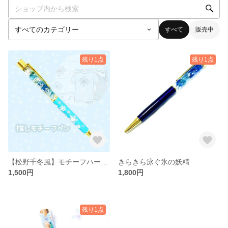
すべて
販売中
残り1点
残り1点
【松野千冬風】モチーフハーバリウムペン
きらきら泳ぐ氷の妖精
1,500円
1,800円
残り1点