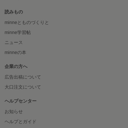
読みもの
minneとものづくりと
minne学習帖
ニュース
minneの本
企業の方へ
広告出稿について
大口注文について
ヘルプセンター
お知らせ
ヘルプとガイド