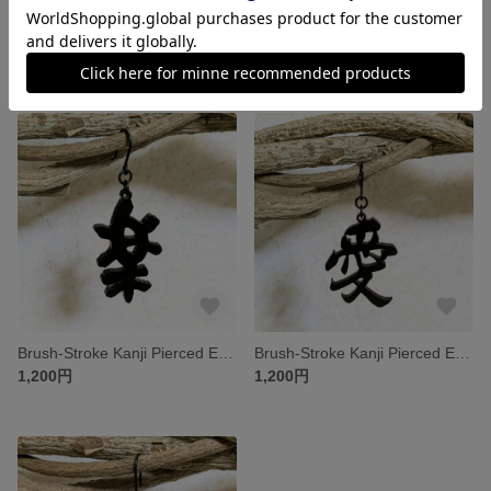
Brush-Stroke Kanji Pierced Earrings「月（Tsuki) Moon」 ※sold individually
Brush-Stroke Kanji Pierced Earrings「風（kaze) Breeze」 ※sold individually
1,200円
1,200円
Brush-Stroke Kanji Pierced Earrings「楽（raku) Pleasure」 ※sold individually
Brush-Stroke Kanji Pierced Earrings「愛（ai) Love」 ※sold individually
1,200円
1,200円