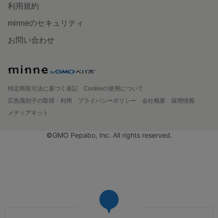
利用規約
minneのセキュリティ
お問い合わせ
特定商取引法に基づく表記
Cookieの使用について
広告識別子の取得・利用
プライバシーポリシー
会社概要
採用情報
メディアキット
©GMO Pepabo, Inc. All rights reserved.