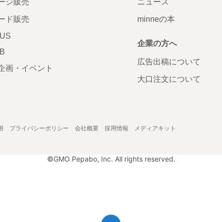
ージ販売
ニュース
ード販売
minneの本
LUS
企業の方へ
AB
広告出稿について
企画・イベント
大口注文について
用
プライバシーポリシー
会社概要
採用情報
メディアキット
©GMO Pepabo, Inc. All rights reserved.