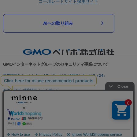
コーポレートサイト
採用サイト
AIへの取り組み
GMOインターネットグループのセキュリティ事業について
世界初総合ネットセキュリティサービス「GMOセキュリティ24」
パスワード漏洩診断
Webサイトリスク診断
セキュリティ相談AIチャットボット
実在証明・盗聴対策
サイバー攻撃対策（GMOサイバーセキュリティ byイエラエ）
サイバー攻撃対策（GMO Flatt Security）
なりすまし対策
セキュリティ事業の軌跡