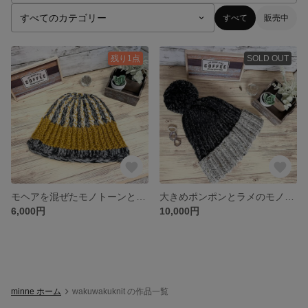
すべて
販売中
残り1点
SOLD OUT
モヘアを混ぜたモノトーンとマスタードの縦縞模様ビーニー
大きめポンポンとラメのモノトーンニット帽
6,000円
10,000円
minne ホーム
wakuwakuknit の作品一覧