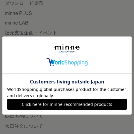
ダウンロード販売
minne PLUS
minne LAB
販売支援企画・イベント
読みもの
minneとものづくりと
minne学習帖
ニュース
minneの本
企業の方へ
広告出稿について
大口注文について