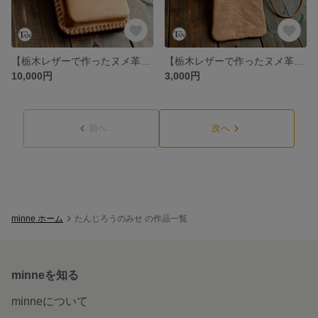
【栃木レザーで作ったヌメ革のスマホケース】牛革 レザー 本革 ウエストポーチ ベルトポーチ シンプル ハンドメイド
【栃木レザーで作ったヌメ革のスマホケース】牛革 レザー 本革 ショルダーポーチ 袋 バネ口金 シンプル ハンドメイド ネックポーチ
10,000円
3,000円
前へ
次へ
minne ホーム
たんじろうのみせ の作品一覧
minneを知る
minneについて