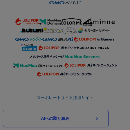
コーポレートサイト
採用サイト
AIへの取り組み