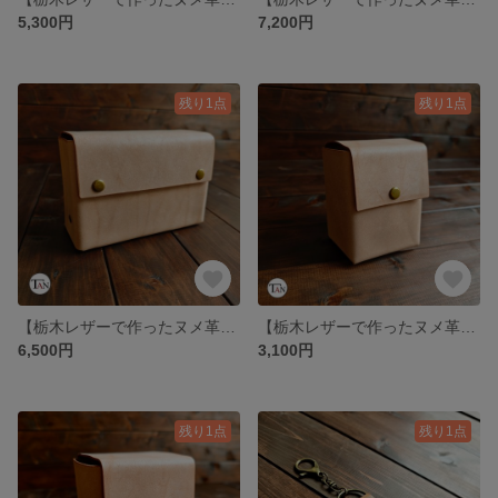
5,300円
7,200円
残り1点
残り1点
【栃木レザーで作ったヌメ革のダブルデッキケース】 牛革 レザー 本革 ポーチ カードケース トレカ等に ハンドメイド
【栃木レザーで作ったヌメ革のウエストポーチ】 牛革 レザー 本革 デッキケース カードケース トレカ等に ハンドメイド
6,500円
3,100円
残り1点
残り1点