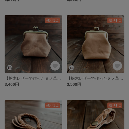
残り1点
残り1点
【栃木レザーで作ったヌメ革のがま口ポーチ】牛革 レザー 本革 がまぐちポーチ ケース 小物入れ ハンドメイド
【栃木レザーで作ったヌメ革のがま口ポーチ】牛革 レザー 本革 がまぐちポーチ ケース 小物入れ ハンドメイド
3,400円
3,500円
残り1点
残り1点