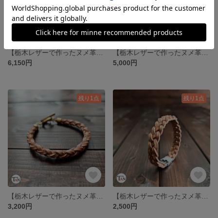
【栃木レザーで作ったヌメ革のウエストポーチ】牛革 レザー 本革 コンチョ フリンジ ベルトポーチ ハンドメイド
【栃木レザーで作ったヌメ革のウォレットチェーン】牛革 レザー 本革 ロープ 財布やベルトループ等に ハンドメイド
6,150円
5,000円
残り1点
残り1点
【栃木レザーで作ったヌメ革のブレスレット】牛革 レザー 本革 マンテル 4本編み ハンドメイド アクセサリー
【栃木レザーで作ったヌメ革のブレスレット】牛革 レザー 本革 4つ編み 4本編み ハンドメイド アクセサリー
3,200円
2,500円