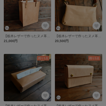
【栃木レザーで作ったヌメ革のトートバッグ】 牛革 レザー 本革 ハンドバッグ シンプル ナチュラル 四角 箱型 ハンドメイド 手作り
【栃木レザーで作ったヌメ革のショルダーバッグ】 牛革 レザー 本革 シンプル ナチュラル ハンドメイド 手作り 小
21,000円
20,500円
残り1点
残り1点
【栃木レザーで作ったヌメ革のティッシュケース】 牛革 レザー 本革 ティッシュカバー 袋ティッシュ ハンドメイド
【栃木レザーで作ったヌメ革のウエストポーチ】 牛革 レザー 本革 デッキケース カードケース トレカ等に ハンドメイド