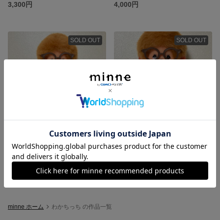
3,300円
4,000円
SOLD OUT
SOLD OUT
モンチッチSサイズ用／3人組バンド⭐︎真ん中のお方のステージ衣装風コーデ【ハンドメイド衣装5点セット】
モンチッチSサイズ用／ALFEE風★真ん中のお方の2015年お衣装【ハンドメイド衣装4点セット】
3,800円
3,500円
minne ホーム
わかちっち の作品一覧