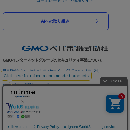
コーポレートサイト
採用サイト
AIへの取り組み
GMOインターネットグループのセキュリティ事業について
世界初総合ネットセキュリティサービス「GMOセキュリティ24」
パスワード漏洩診断
Webサイトリスク診断
セキュリティ相談AIチャットボット
実在証明・盗聴対策
サイバー攻撃対策（GMOサイバーセキュリティ byイエラエ）
サイバー攻撃対策（GMO Flatt Security）
なりすまし対策
セキュリティ事業の軌跡